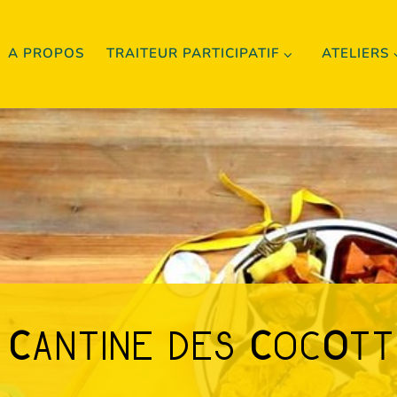
A PROPOS
TRAITEUR PARTICIPATIF
ATELIERS
a
c
antine des
c
oc
o
tt