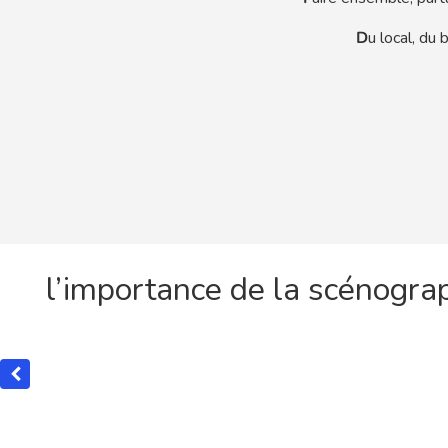
D
u local, du 
l’importance de la scénogra