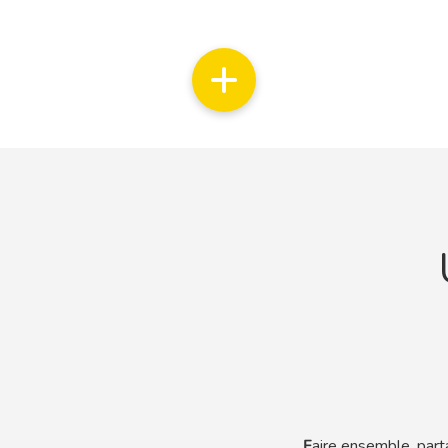
F
aire ensemble, part