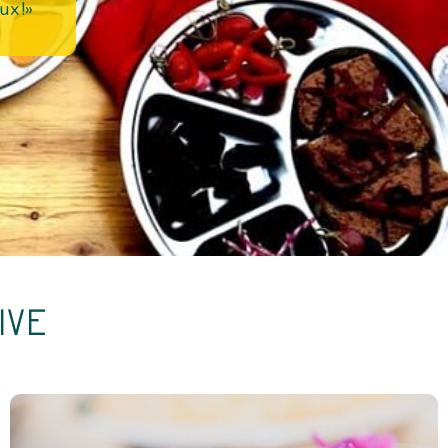
ux !»
IVE