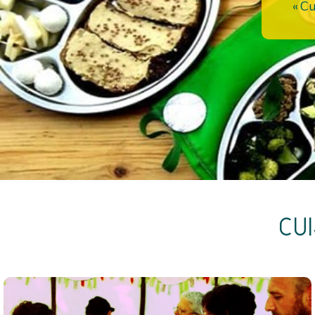
« Cu
CU