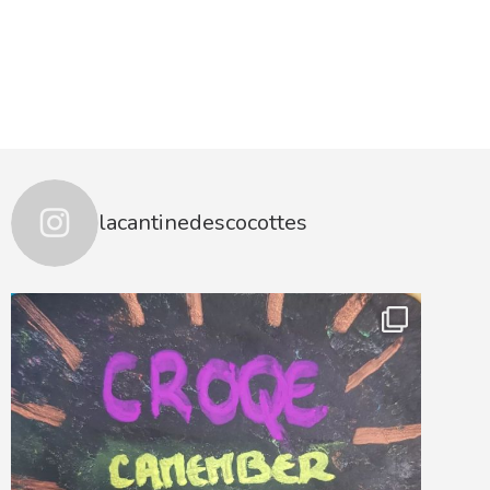
lacantinedescocottes