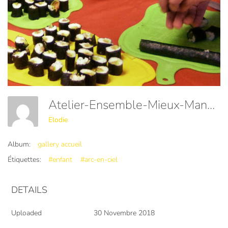
Atelier-Ensemble-Mieux-Manger-Maki-Cantine-Cocotte
Elodie
Album:
gallery accueil
Étiquettes:
#enfant
#arc-en-ciel
DETAILS
Uploaded
30 Novembre 2018